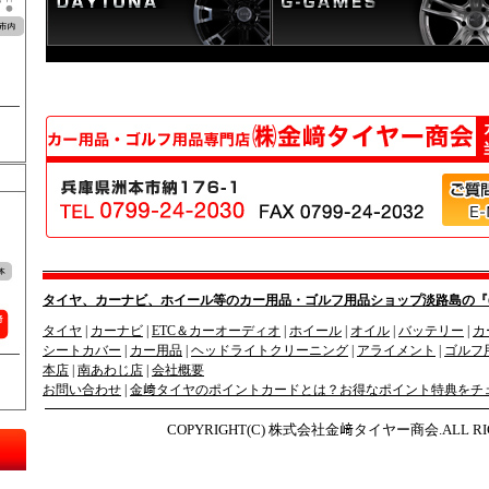
わじ店
タイヤ、カーナビ、ホイール等のカー用品・ゴルフ用品ショップ淡路島の『
タイヤ
|
カーナビ
|
ETC＆カーオーディオ
|
ホイール
|
オイル
|
バッテリー
|
カ
シートカバー
|
カー用品
|
ヘッドライトクリーニング
|
アライメント
|
ゴルフ
本店
|
南あわじ店
|
会社概要
お問い合わせ
|
金﨑タイヤのポイントカードとは？お得なポイント特典をチ
COPYRIGHT(C) 株式会社金﨑タイヤー商会.ALL RIG