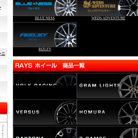
ー
BLUE NESS
WEDS ADVENTURE
RIZLEY
ーニ