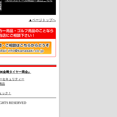
>RAYSホイール商品一覧はこちら
▲ページトップへ
㈱金﨑タイヤー商会』
ーセキュリティー
用品
ェック！
HTS RESERVED